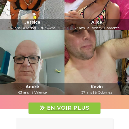
Jessica
Alice
37 ans | à Verneuil-sur-Avre
37 ans | à Tonnay-Charente
LUI PARLER
LUI PARLER
André
Kevin
63 ans | à Valence
37 ans | à Odomez
LUI PARLER
LUI PARLER
EN VOIR PLUS