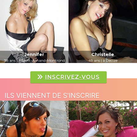
LUI PARLER
LUI PARLER
Jennifer
Christelle
38 ans | à Saint-Amand-Montrond
49 ans | à Decize
LUI PARLER
LUI PARLER
INSCRIVEZ-VOUS
ILS VIENNENT DE S'INSCRIRE